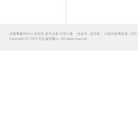
세종특별자치시 전의면 운주산로 1235,1층
대표자 : 김덕문
사업자등록번호 : 205-2
Copyright (C) 2015 반도철망휀스. All rights reserved.